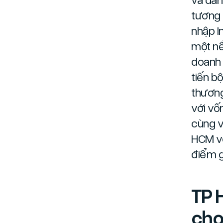
tương 
nhập I
một nề
doanh 
tiến b
thương
với vố
cùng v
HCM vớ
điểm g
TP 
cho