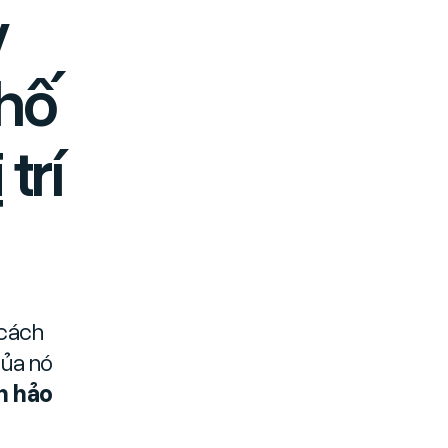
y
phố
trí
 cách
của nó
àn hảo