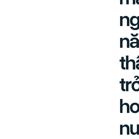
ng
nă
th
tr
ho
nư