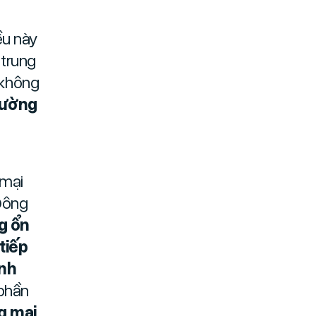
ều này
 trung
 không
rường
 mại
Đông
g ổn
tiếp
anh
 phần
g mại