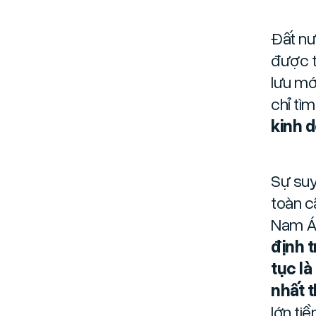
Đất nư
được t
lưu mớ
chỉ tì
kinh d
Sự suy
toàn c
Nam Á
định t
tục là
nhất t
lớn ti