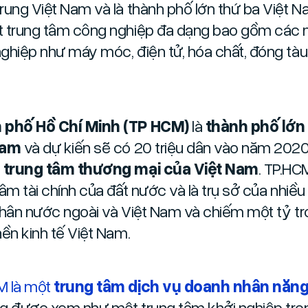
rung Việt Nam và là thành phố lớn thứ ba Việt N
 trung tâm công nghiệp đa dạng bao gồm các 
ghiệp như máy móc, điện tử, hóa chất, đóng tàu
 phố Hồ Chí Minh (TP HCM)
là
thành phố lớn
Nam
và dự kiến sẽ có 20 triệu dân vào năm 202
à trung tâm thương mại của Việt Nam
. TP.HC
tâm tài chính của đất nước và là trụ sở của nhiề
nhân nước ngoài và Việt Nam và chiếm một tỷ tr
nền kinh tế Việt Nam.
M là một
trung tâm dịch vụ doanh nhân năn
g được xem như một trung tâm khởi nghiệp tro