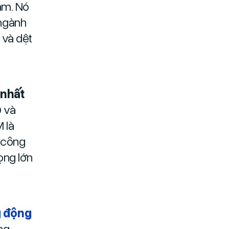
am. Nó
ngành
 và dệt
 nhất
0 và
M là
u công
ọng lớn
g động
ng