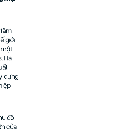
g tâm
ế giới
 một
. Hà
uất
ây dựng
hiệp
hu đô
lớn của