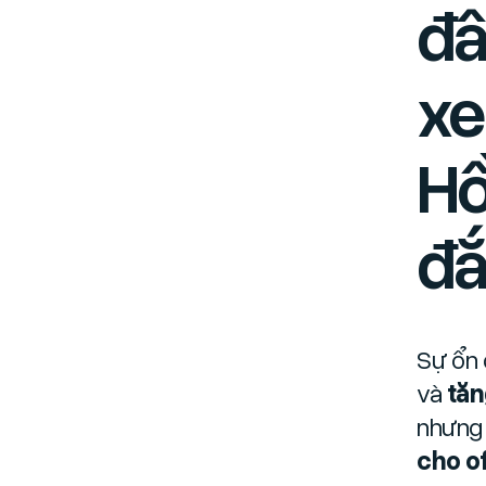
đâ
xe
Hồ
đắ
Sự ổn 
và
tăn
nhưn
cho of