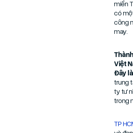
miền T
có một
công n
may.
Thành
Việt 
Đây l
trung 
ty tư 
trong 
TP HC
và đan