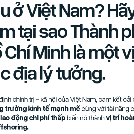
u ở Việt Nam? Hã
m tại sao Thành 
 Chí Minh là một vị 
c địa lý tưởng.
định chính trị - xã hội của Việt Nam, cam kết cải
g trưởng kinh tế mạnh mẽ
cùng với tài năng 
g
lao động chi phí thấp
biến nó thành
vị trí ho
fshoring.