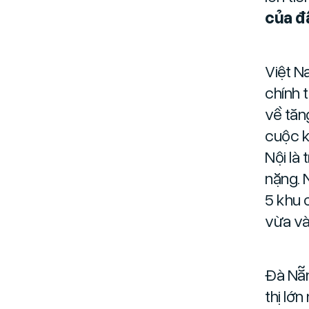
của đ
Việt N
chính t
về tăn
cuộc k
Nội là
nặng. 
5 khu 
vừa và
Đà Nẵn
thị lớn