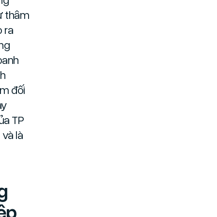
sự thâm
 ra
ng
oanh
nh
am đối
ày
của TP
và là
g
ệp