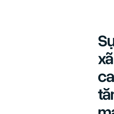
Sự
xã
ca
tă
mạ