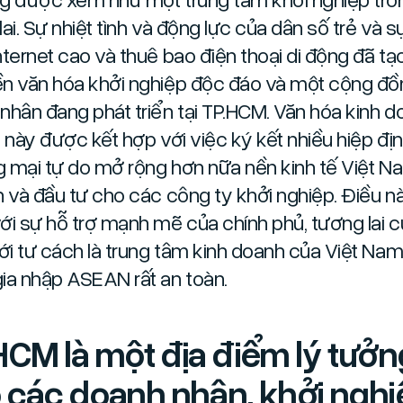
lai. Sự nhiệt tình và động lực của dân số trẻ và 
nternet cao và thuê bao điện thoại di động đã tạo
n văn hóa khởi nghiệp độc đáo và một cộng đồ
nhân đang phát triển tại TP.HCM. Văn hóa kinh d
ộ này được kết hợp với việc ký kết nhiều hiệp đị
 mại tự do mở rộng hơn nữa nền kinh tế Việt N
n và đầu tư cho các công ty khởi nghiệp. Điều n
ới sự hỗ trợ mạnh mẽ của chính phủ, tương lai 
i tư cách là trung tâm kinh doanh của Việt Nam 
ia nhập ASEAN rất an toàn.
HCM là một địa điểm lý tưởn
 các doanh nhân, khởi nghi