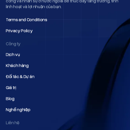
công và nhân sự ở nước ngoài để thúc đẩy tăng trưởng, tính
linh hoạt và lợi nhuận của bạn.
Terms and Conditions
Terms and Conditions
Privacy Policy
Privacy Policy
Công ty
Dịch vụ
Dịch vụ
Khách hàng
Khách hàng
Đối tác & Dự án
Đối tác & Dự án
Giá trị
Giá trị
Blog
Blog
Nghề nghiệp
Nghề nghiệp
Liên hệ