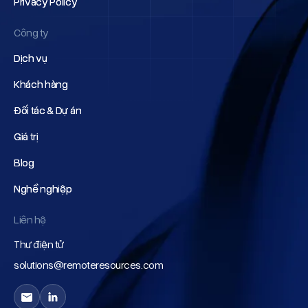
Privacy Policy
Privacy Policy
Công ty
Dịch vụ
Dịch vụ
Khách hàng
Khách hàng
Đối tác & Dự án
Đối tác & Dự án
Giá trị
Giá trị
Blog
Blog
Nghề nghiệp
Nghề nghiệp
Liên hệ
Thư điện tử
solutions@remoteresources.com