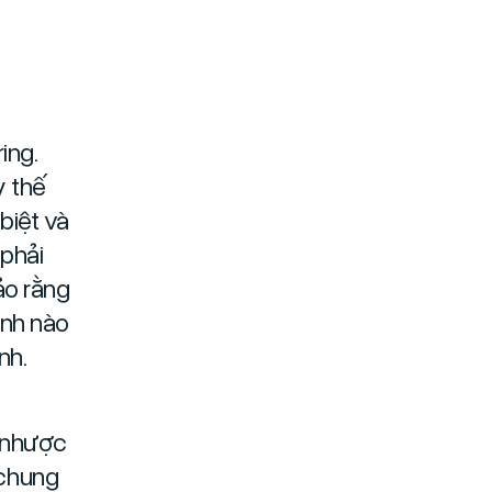
ing.
y thế
biệt và
 phải
ảo rằng
anh nào
nh.
à nhược
 chung