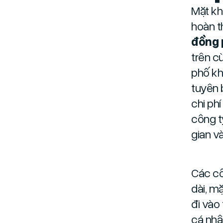
Mặt kh
hoàn t
đồng 
trên c
phố kh
tuyên 
chi ph
công t
gian v
Các cô
dài, m
đi vào
cá nhâ