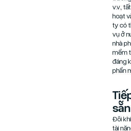
v.v., 
hoạt v
ty có 
vụ ở n
nhà ph
mềm từ
đáng k
phần m
Tiế
sẵn
Đôi kh
tài nă