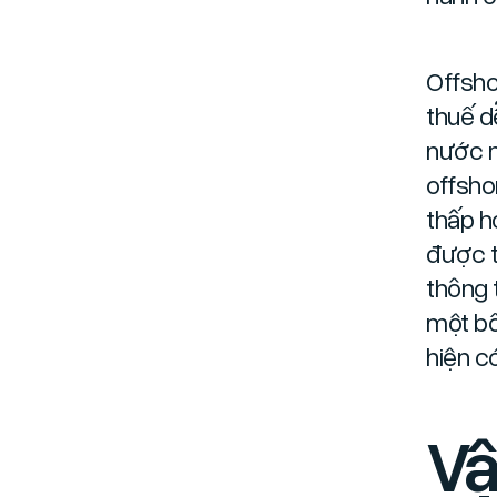
Offsho
thuế d
nước n
offsho
thấp h
được t
thông 
một bổ
hiện có
Vậ