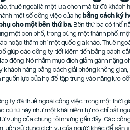
ác, thuê ngoài là một lựa chọn mà từ đó khách 
hành một số công việc của họ
bằng cách ký 
phụ cho một bên thứ ba.
Bên thứ ba có thể 
ùng một con phố, trong cùng một thành phố, mộ
ác hoặc thậm chí một quốc gia khác. Thuê ngoà
bố giúp các công ty tiết kiệm tiền bằng cách cắ
í lao động. Nó nhằm mục đích giảm gánh nặng c
y khách hàng bằng cách giải phóng không gian, 
à nguồn lực của họ để tập trung vào năng lực cốt 
ng ty đã thuê ngoài công việc trong một thời gi
ặc dù từ này như một khái niệm tự nó chỉ bắt ng
 từ vựng của chúng tôi nhưng gần đây. Các công
n luôn sử dụng dịch vụ của người khác để sản x