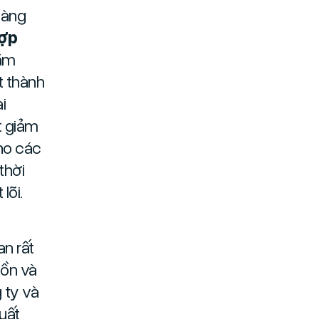
hàng
hợp
nằm
t thành
i
t giảm
ho các
thời
lõi.
an rất
uồn và
 ty và
uất