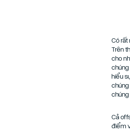
Có rất
Trên t
cho nha
chúng 
hiểu s
chúng 
chúng 
Cả off
điểm v