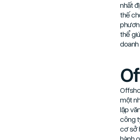
nhất đ
thế ch
phương
thể gi
doanh 
Of
Offsho
một n
lập vă
công t
cơ sở 
hành o