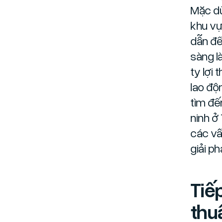
Mặc dù
khu vự
dẫn đế
sàng l
ty lợi 
lao độ
tìm đế
ninh ở
các vấ
giải ph
Tiế
thuậ