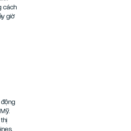
g cách
ây giờ
o động
 Mỹ.
thị
ines,