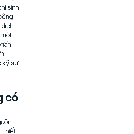
hí sinh
 công
 dịch
, một
phần
ơn
c kỹ sư
g có
guồn
thiết.