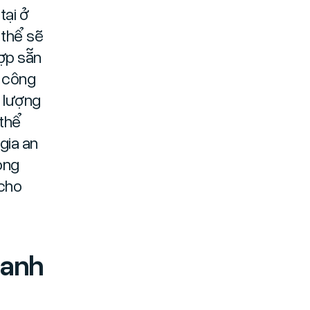
tại ở
 thể sẽ
hợp sẵn
c công
c lượng
 thể
gia an
ong
 cho
oanh