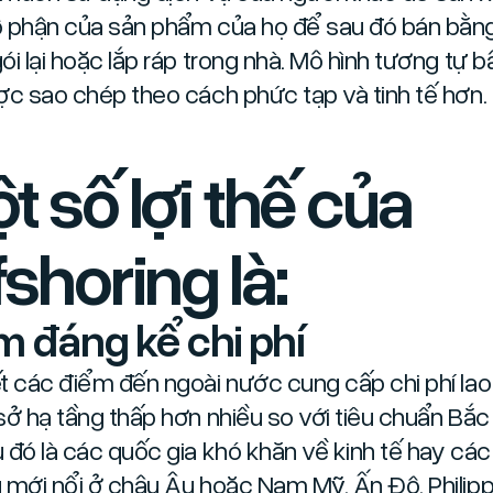
 phận của sản phẩm của họ để sau đó bán bằn
ói lại hoặc lắp ráp trong nhà. Mô hình tương tự b
ợc sao chép theo cách phức tạp và tinh tế hơn.
t số lợi thế của
fshoring là:
m đáng kể chi phí
t các điểm đến ngoài nước cung cấp chi phí la
sở hạ tầng thấp hơn nhiều so với tiêu chuẩn Bắc
 đó là các quốc gia khó khăn về kinh tế hay các 
 mới nổi ở châu Âu hoặc Nam Mỹ, Ấn Độ, Philipp