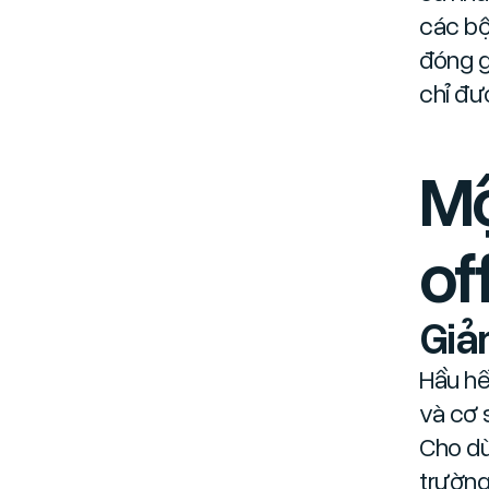
các bộ
đóng g
chỉ đư
Mộ
of
Giả
Hầu hế
và cơ 
Cho dù
trường