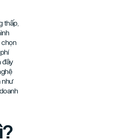
g thấp,
hình
a chọn
 phí
n đây
nghệ
n như
h doanh
ì?