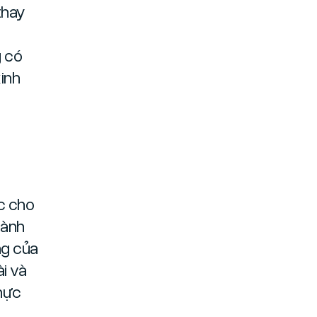
thay
g có
inh
c cho
hành
ng của
i và
thực