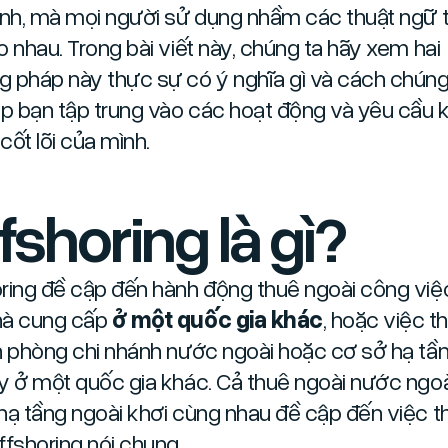
ịnh, mà mọi người sử dụng nhầm các thuật ngữ 
o nhau. Trong bài viết này, chúng ta hãy xem hai
 pháp này thực sự có ý nghĩa gì và cách chún
úp bạn tập trung vào các hoạt động và yêu cầu k
cốt lõi của mình.
fshoring là gì?
ring đề cập đến hành động thuê ngoài công việ
hà cung cấp
ở một quốc gia khác
, hoặc việc t
n phòng chi nhánh nước ngoài hoặc cơ sở hạ tầ
y ở một quốc gia khác. Cả thuê ngoài nước ngoà
hạ tầng ngoài khơi cùng nhau đề cập đến việc 
ffshoring nói chung.