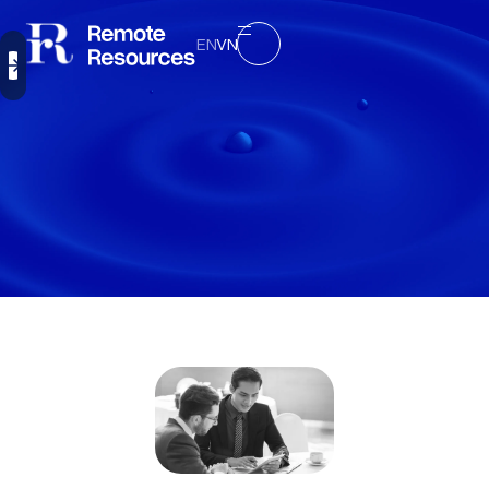
EN
VN