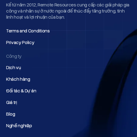
Kể từ năm 2012, Remote Resources cung cấp các giải pháp gia
công và nhân sự ở nước ngoài để thúc đẩy tăng trưởng, tính
linh hoạt và lợi nhuận của bạn.
Terms and Conditions
Terms and Conditions
Privacy Policy
Privacy Policy
Công ty
Dịch vụ
Dịch vụ
Khách hàng
Khách hàng
Đối tác & Dự án
Đối tác & Dự án
Giá trị
Giá trị
Blog
Blog
Nghề nghiệp
Nghề nghiệp