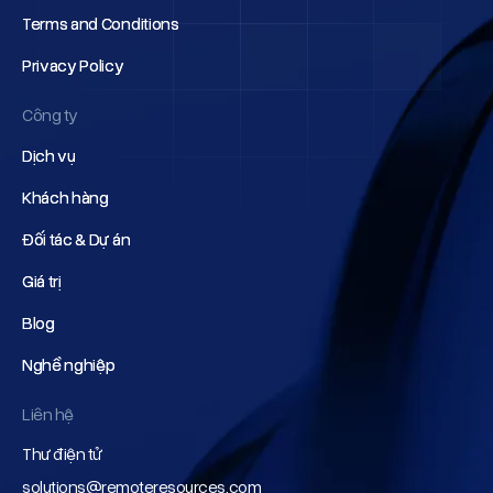
Terms and Conditions
Terms and Conditions
Privacy Policy
Privacy Policy
Công ty
Dịch vụ
Dịch vụ
Khách hàng
Khách hàng
Đối tác & Dự án
Đối tác & Dự án
Giá trị
Giá trị
Blog
Blog
Nghề nghiệp
Nghề nghiệp
Liên hệ
Thư điện tử
solutions@remoteresources.com