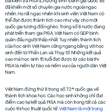
bài kiểm tra PISA (Chương trình Đánh giá Quốc tế)
đã khiến một số chuyên gia nước ngoài ngạc
nhiên. Họ rất ngạc nhiên khi sinh viên Việt Nam có
thể đạt được thành tích cao như vậy cho một
quốc gia tương đối nghèo. Trong số 8 nước đang
phát triển tham gia PISA, Việt Nam có GDP bình
quân đầu người thấp nhất. Tuy nhiên, thành tích
của học sinh Việt Nam cũng ngang bằng với học
sinh đến từ Phần Lan và Thụy Sĩ. Những kết quả
cao mà học sinh 15 tuổi đạt được từ các bài thi
PISA là niềm tự hào và niềm vui của người dân Việt
Nam.
Việt Nam đứng thứ 8 trong số 72* quốc gia về
thành tích khoa học. Các học sinh không chỉ đạt
điểm cao tại kết quả PISA mà còn trong tất cả các
cuộc thi học thuật quốc tế.
Việt Nam là một trong