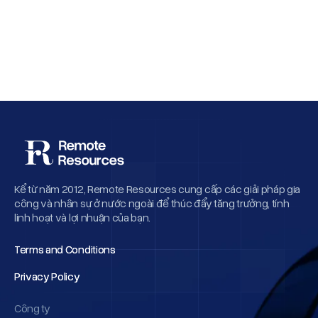
Why Employee Retention Matters More
Than Cheap Offshore Hiring
Kể từ năm 2012, Remote Resources cung cấp các giải pháp gia
công và nhân sự ở nước ngoài để thúc đẩy tăng trưởng, tính
linh hoạt và lợi nhuận của bạn.
Terms and Conditions
Terms and Conditions
Privacy Policy
Privacy Policy
Công ty