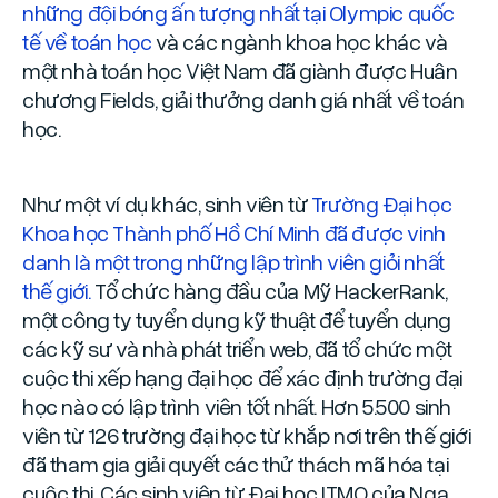
những đội bóng ấn tượng nhất tại Olympic quốc
tế về toán học
và các ngành khoa học khác và
một nhà toán học Việt Nam đã giành được Huân
chương Fields, giải thưởng danh giá nhất về toán
học.
Như một ví dụ khác, sinh viên từ
Trường Đại học
Khoa học Thành phố Hồ Chí Minh đã được vinh
danh là một trong những lập trình viên giỏi nhất
thế giới.
Tổ chức hàng đầu của Mỹ HackerRank,
một công ty tuyển dụng kỹ thuật để tuyển dụng
các kỹ sư và nhà phát triển web, đã tổ chức một
cuộc thi xếp hạng đại học để xác định trường đại
học nào có lập trình viên tốt nhất. Hơn 5.500 sinh
viên từ 126 trường đại học từ khắp nơi trên thế giới
đã tham gia giải quyết các thử thách mã hóa tại
cuộc thi. Các sinh viên từ Đại học ITMO của Nga