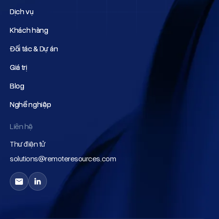
Dịch vụ
Dịch vụ
Khách hàng
Khách hàng
Đối tác & Dự án
Đối tác & Dự án
Giá trị
Giá trị
Blog
Blog
Nghề nghiệp
Nghề nghiệp
Liên hệ
Thư điện tử
solutions@remoteresources.com