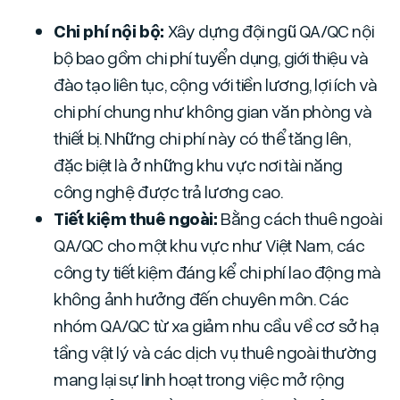
Chi phí nội bộ:
Xây dựng đội ngũ QA/QC nội
bộ bao gồm chi phí tuyển dụng, giới thiệu và
đào tạo liên tục, cộng với tiền lương, lợi ích và
chi phí chung như không gian văn phòng và
thiết bị. Những chi phí này có thể tăng lên,
đặc biệt là ở những khu vực nơi tài năng
công nghệ được trả lương cao.
Tiết kiệm thuê ngoài:
Bằng cách thuê ngoài
QA/QC cho một khu vực như Việt Nam, các
công ty tiết kiệm đáng kể chi phí lao động mà
không ảnh hưởng đến chuyên môn. Các
nhóm QA/QC từ xa giảm nhu cầu về cơ sở hạ
tầng vật lý và các dịch vụ thuê ngoài thường
mang lại sự linh hoạt trong việc mở rộng