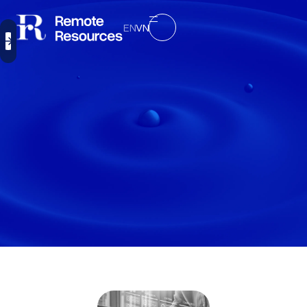
EN
VN