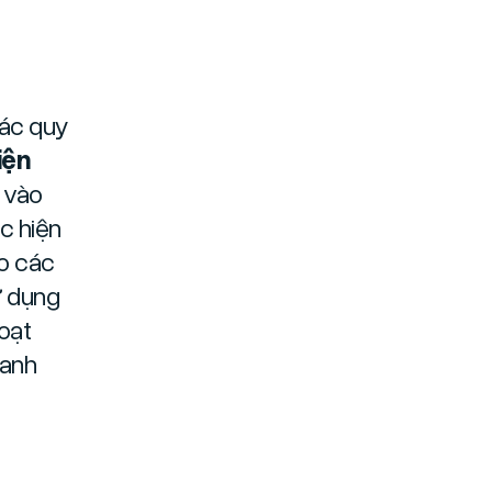
các quy
iện
ọ vào
c hiện
ho các
ử dụng
oạt
oanh