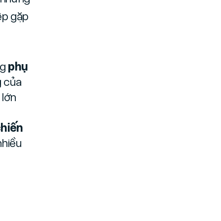
ệp gặp
ng
phụ
g của
 lớn
chiến
nhiều