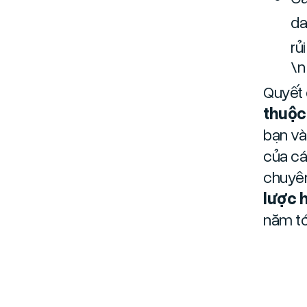
da
rủ
\n
Quyết 
thuộc
bạn và
của cá
chuyên
lược h
năm tớ