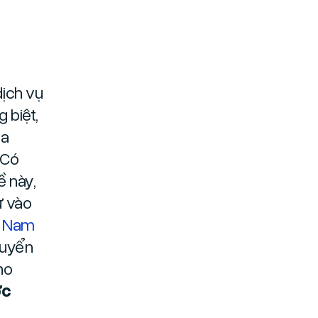
ịch vụ
 biệt,
ủa
 Có
ề này,
ư vào
t Nam
tuyển
ho
ợc