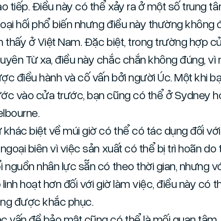
ao tiếp. Điều này có thể xảy ra ở một số trung t
oại hối phổ biến nhưng điều này thường không
m thấy ở Việt Nam. Đặc biệt, trong trường hợp củ
uyên Từ xa, điều này chắc chắn không đúng, vì 
ợc điều hành và cố vấn bởi người Úc. Một khi b
ớc vào cửa trước, bạn cũng có thể ở Sydney 
lbourne.
 khác biệt về múi giờ có thể có tác dụng đối vớ
 ngoại biên vì việc sản xuất có thể bị trì hoãn do
i nguồn nhân lực sẵn có theo thời gian, nhưng vớ
 linh hoạt hơn đối với giờ làm việc, điều này có 
ng được khắc phục.
c vấn đề bảo mật cũng có thể là mối quan tâm