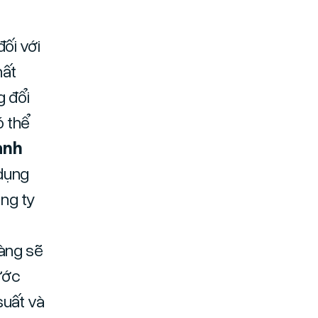
đối với
hất
g đổi
ó thể
anh
 dụng
ông ty
àng sẽ
ước
suất và