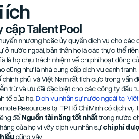
i ích
y cập Talent Pool
huyển nhượng hoặc ủy quyền dịch vụ cho các d
ự ở nước ngoài, bản thân họ là các thực thể riêng
ĩa là họ chịu trách nhiệm về chi phí hoạt động c
họ cũng như là nhà cung cấp dịch vụ cạnh tranh.
 chính phủ, và Việt Nam rất tích cực trong vấn đ
ễn trừ và ưu đãi đặc biệt cho các công ty đầu t
nh tế của họ.
Dịch vụ nhân sự nước ngoài tại Việ
mote Resources tại TP Hồ Chí Minh có dịch vụ 
iêng để
Nguồn tài năng tốt nhất
trong nước c
hàng của họ vì vậy dịch vụ nhân sự
chi phí đư
thiểu
cũng vậy.