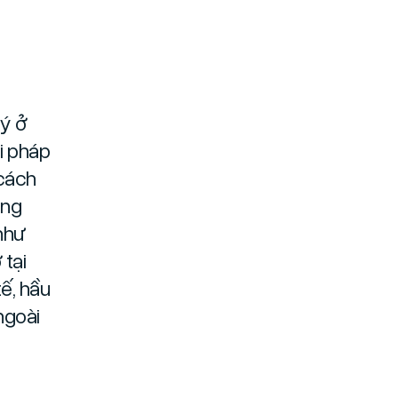
lý ở
i pháp
 cách
ong
như
 tại
ế, hầu
ngoài