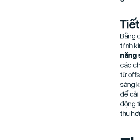
Tiết
Bằng 
trình 
năng 
các ch
từ off
sáng k
để cải
động t
thu hơ