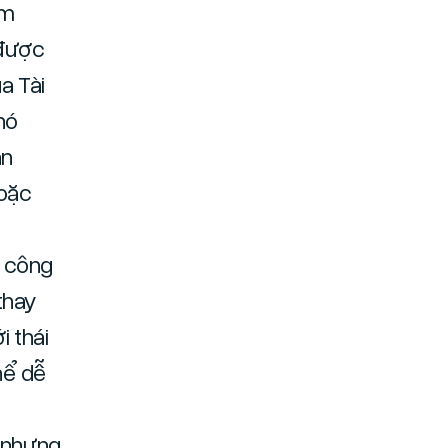
âm
 được
a Tài
nó
ạn
hoặc
i công
 thay
i thái
thể dễ
, nhưng