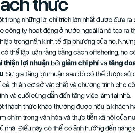
ách thức
t trong những lời chỉ trích lớn nhất được đưa ra 
c công ty hoạt động ở nước ngoài là nó tạo ra t
hiệp trong nền kinh tế địa phương của họ. Nhưn
i, có thể lập luận rằng bằng cách offshoring, họ c
i thiện lợi nhuận
bởi
giảm chi phí
và
tăng do
u
. Sự gia tăng lợi nhuận sau đó có thể được sử
 cải thiện cơ sở vật chất và chương trình cho c
ính và cuối cùng dẫn đến tăng việc làm tại nhà.
t thách thức khác thường được nêu là khách h
m chìm trong văn hóa và thực tiễn xã hội của n
ủ nhà. Điều này có thể có ảnh hưởng đến năng 