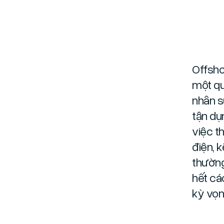
Offshor
một qu
nhân s
tận dụ
việc t
điện, k
thường
hết cá
kỳ vọng