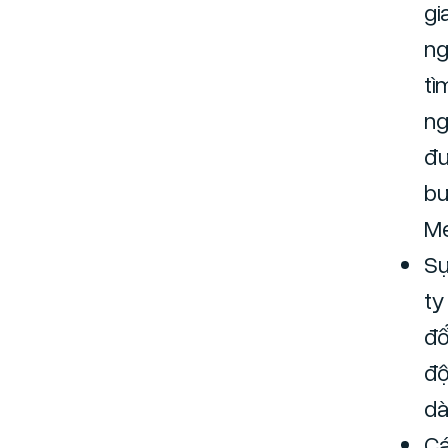
gi
ng
tì
ng
đư
bư
Me
Sự
ty
đổ
độ
dà
Cá