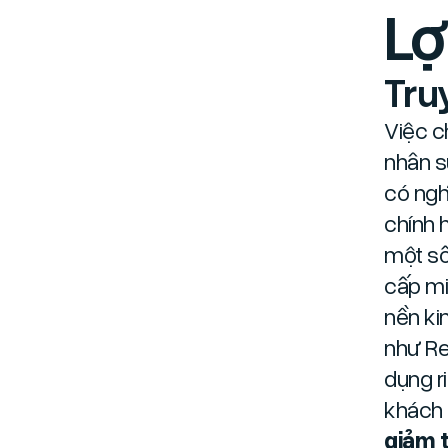
Lợ
Tru
Việc c
nhân s
có ngh
chính 
một số
cấp mi
nền ki
như Re
dụng r
khách 
giảm 