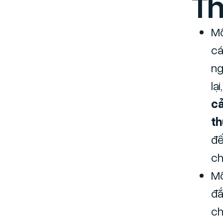
Th
Mộ
cá
ng
lạ
cả
th
để
ch
Mộ
đắ
ch