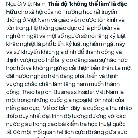
Người Việt Nam,
Thái độ 'không thể làm' là đặc
hữu
cho xã hội của nó. Trường học rất truyền
thống ở Việt Nam và giáo viên được tôn kính và
tôn trọng. Hệ thống giáo dục cũ là phổ biến và
nghiêm ngặt và một số người sẽ nói rằng kỷ luật
khắc nghiệt là phổ biến. Kỷ luật nghiêm ngặt này
và sự khuyến khích gia đình để thành công và
thịnh vượng có thể là lý do đằng sau sự háo hức
học hỏi và không ngừng cải thiện bản thân. Là một
đất nước nghèo hiện đang phát triển và thịnh
vượng chắc chắn làm tăng ham muốn thành
công. Theo tạp chí Business Insider, Việt Nam là
một trong những quốc gia ngoại lệ lớn nhất của
nền giáo dục, “Về cơ bản, đây là quốc gia thu nhập
thấp duy nhất đạt trình độ tương đương với các
nước giàu trong các bài kiểm tra học thuật quốc
tế. Có một mối quan hệ tích cực rõ ràng giữa sức