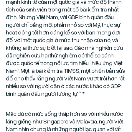
mạnh kinh tế của một quốc gia và mức độ thành
tích của sinh viên trong một số bài kiểm tra nhất
định. Nhưng Việt Nam, với GDP bình quân đầu
người chỉ bằng một phần nhỏ so với Mỹ, thực sự
hoạt động tốt hơn đáng kể so với bạn mong đợi
đối với một quốc gia ở mức thu nhập của nó, và
không ai thực sự biết tại sao. Các nhà nghiên cứu
đã nghiên cứu hai thử nghiệm có thể so sánh
được quốc tế trong nỗ lực tìm hiểu “hiệu ứng Việt
Nam”. Một là bài kiểm tra TIMSS, một phiên bản sửa
đổi cho thấy rằng người Việt Nam vượt trội hơn rất
nhiều so với người dân ở các nước khác có GDP
bình quân đầu người tương tự. ” *
Mặc dù có mức sống thấp hơn so với nhiều nước
láng giềng như Singapore và Malaysia, người Việt
Nam nhìn chung là những người lạc quan với rất