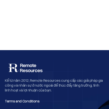
Why Employee Retention Matters More
Than Cheap Offshore Hiring
Kể từ năm 2012, Remote Resources cung cấp các giải pháp gia
công và nhân sự ở nước ngoài để thúc đẩy tăng trưởng, tính
linh hoạt và lợi nhuận của bạn.
Terms and Conditions
Terms and Conditions