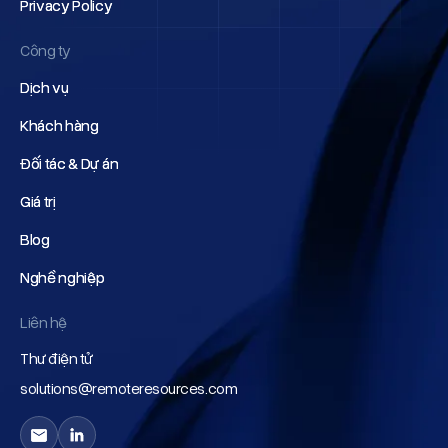
Privacy Policy
Privacy Policy
Công ty
Dịch vụ
Dịch vụ
Khách hàng
Khách hàng
Đối tác & Dự án
Đối tác & Dự án
Giá trị
Giá trị
Blog
Blog
Nghề nghiệp
Nghề nghiệp
Liên hệ
Thư điện tử
solutions@remoteresources.com