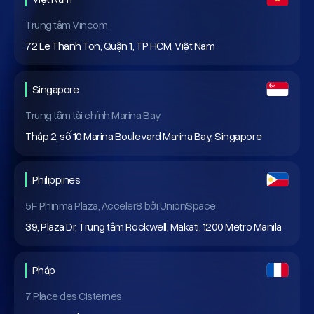
Trung tâm Vincom
72 Le Thanh Ton, Quận 1, TP HCM, Việt Nam
Singapore
Trung tâm tài chính Marina Bay
Tháp 2, số 10 Marina Boulevard Marina Bay, Singapore
Philippines
5F Phinma Plaza, Acceler8 bởi UnionSpace
39, Plaza Dr, Trung tâm Rockwell, Makati, 1200 Metro Manila
Pháp
7 Place des Cisternes