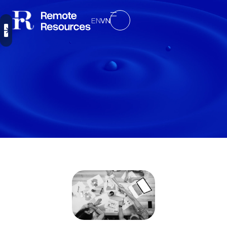
EN
VN