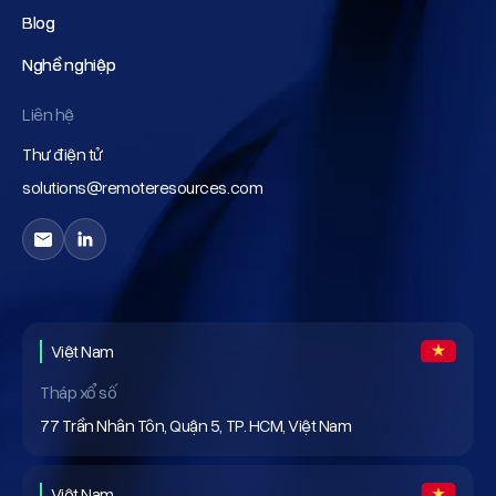
Blog
Blog
Nghề nghiệp
Nghề nghiệp
Liên hệ
Thư điện tử
solutions@remoteresources.com
Việt Nam
Tháp xổ số
77 Trần Nhân Tôn, Quận 5, TP. HCM, Việt Nam
Việt Nam