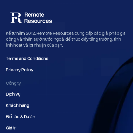
Kể từ năm 2012, Remote Resources cung cấp các giải pháp gia
công và nhân sự ở nước ngoài để thúc đẩy tăng trưởng, tính
linh hoạt và lợi nhuận của bạn.
Terms and Conditions
Terms and Conditions
Privacy Policy
Privacy Policy
Công ty
Dịch vụ
Dịch vụ
Khách hàng
Khách hàng
Đối tác & Dự án
Đối tác & Dự án
Giá trị
Giá trị