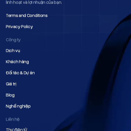
linh hoạt và lợi nhuận của bạn.
Terms and Conditions
Terms and Conditions
Privacy Policy
Privacy Policy
Công ty
Dịch vụ
Dịch vụ
Khách hàng
Khách hàng
Đối tác & Dự án
Đối tác & Dự án
Giá trị
Giá trị
Blog
Blog
Nghề nghiệp
Nghề nghiệp
Liên hệ
Thư điện tử