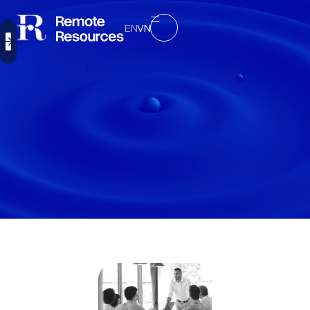
EN
VN